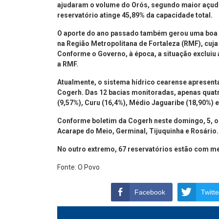
ajudaram o volume do Orós, segundo maior açude
reservatório atinge 45,89% da capacidade total.
O aporte do ano passado também gerou uma boa r
na Região Metropolitana de Fortaleza (RMF), cuja
Conforme o Governo, à época, a situação excluiu
a RMF.
Atualmente, o sistema hídrico cearense apresent
Cogerh. Das 12 bacias monitoradas, apenas qua
(9,57%), Curu (16,4%), Médio Jaguaribe (18,90%) 
Conforme boletim da Cogerh neste domingo, 5, o 
Acarape do Meio, Germinal, Tijuquinha e Rosário
No outro extremo, 67 reservatórios estão com m
Fonte: O Povo
Facebook
Twitte