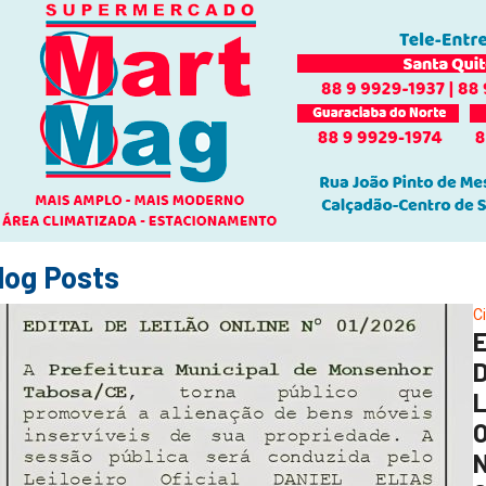
log Posts
C
O
N