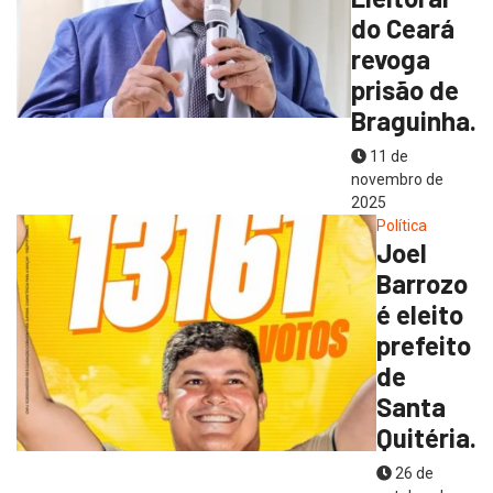
do Ceará
revoga
prisão de
Braguinha.
11 de
novembro de
2025
Política
Joel
Barrozo
é eleito
prefeito
de
Santa
Quitéria.
26 de