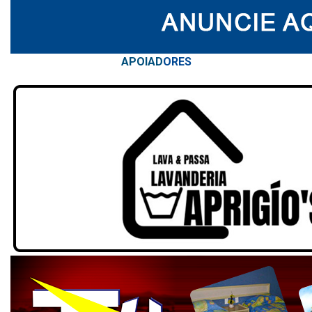
APOIAD
ORES