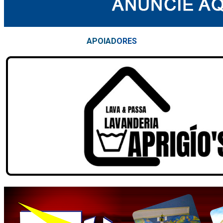
APOIAD
ORES