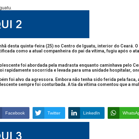
 desta quinta-feira (25) no Centro de Iguatu, interior do Ceará. O
ificada como a atual companheira do pai da vítima, fugiu após o at
escente foi abordada pela madrasta enquanto caminhava pelo Centr
 foi rapidamente socorrida e levada para uma unidade hospitalar, o
m foi alvo da agressora. Embora não tenha sido ferida pela faca, a
olescente sempre foi conturbada. A tia da vítima comentou que a mu
Facebook
Twitter
LinkedIn
WhatsA