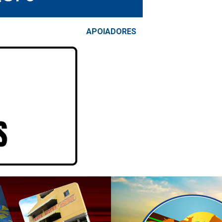
APOIAD
ORES