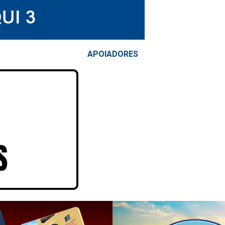
APOIAD
ORES