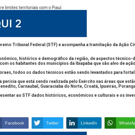
emo Tribunal Federal (STF) e acompanha a tramitação da Ação Cível 
conômico, histórico e demográfico da região, de aspectos técnico-
 com os habitantes dos municípios da Ibiapaba que são alvo de ação
aes, todos os dados técnicos estão sendo levantados para fortalec
ícia que está sendo realizada pelo Exército nas áreas que estão e
Benedito, Carnaubal, Guaraciaba do Norte, Croatá, Ipueiras, Porang
presentar ao STF dados históricos, econômicos e culturais e os in
Facebook
Twitter
LinkedIn
WhatsA