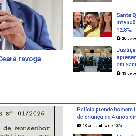
Santa Q
intençõ
12,8%.
20 de o
Justiça
apresen
 Ceará revoga
em Sant
13 de o
Polícia prende homem 
de criança de 4 anos em
13 de outubro de 2025