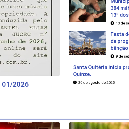
Municíp
384 mil
13º dos
10 de s
Festa d
de prog
bênção 
9 de se
Santa Quitéria inicia p
Quinze.
º 01/2026
20 de agosto de 2025