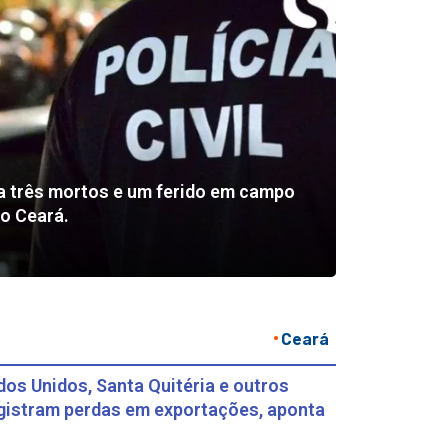
a três mortos e um ferido em campo
do Ceará.
Ceará
dos Unidos, Santa Quitéria e outros
gistram perdas em exportações, aponta